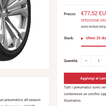
Prezzo
€77,52 E
Prezzo:
scontato
SPEDIZIONE GR
sono inclusi nel 
Stock:
Ultimi 20 dis
Quantità:
Aggiungi al carr
Tutti i pneumatici sono ve
contenesse un cerchio op
un pneumatico all-season
illustrativo.