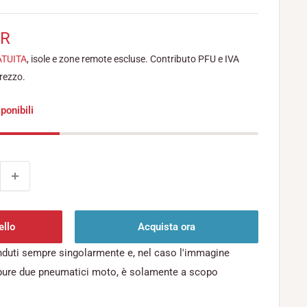
UR
ATUITA
, isole e zone remote escluse. Contributo PFU e IVA
prezzo.
ponibili
ello
Acquista ora
nduti sempre singolarmente e, nel caso l'immagine
pure due pneumatici moto, è solamente a scopo