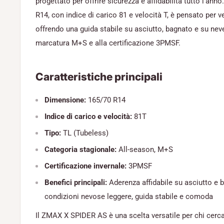
progettato per offrire sicurezza e affidabilità tutto l’an
R14, con indice di carico 81 e velocità T, è pensato per v
offrendo una guida stabile su asciutto, bagnato e su neve
marcatura M+S e alla certificazione 3PMSF.
Caratteristiche principali
Dimensione:
165/70 R14
Indice di carico e velocità:
81T
Tipo:
TL (Tubeless)
Categoria stagionale:
All-season, M+S
Certificazione invernale:
3PMSF
Benefici principali:
Aderenza affidabile su asciutto e 
condizioni nevose leggere, guida stabile e comoda
Il ZMAX X SPIDER AS è una scelta versatile per chi cerc