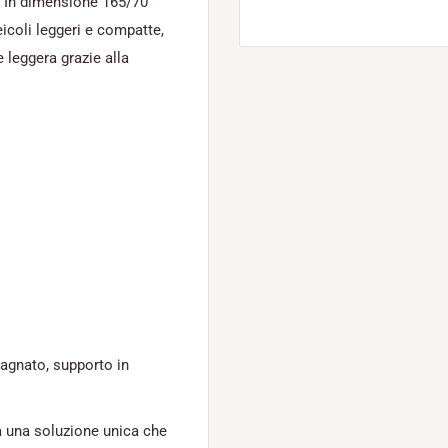
no. In dimensione 165/70
eicoli leggeri e compatte,
 leggera grazie alla
bagnato, supporto in
a una soluzione unica che