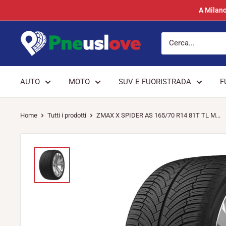
Vai
A Milano
al
contenuto
Pneuslove
AUTO
MOTO
SUV E FUORISTRADA
F
Home
Tutti i prodotti
ZMAX X SPIDER AS 165/70 R14 81T TL M...