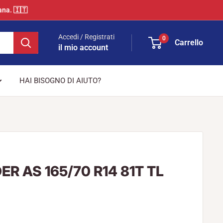
ana. 🇮🇹
Accedi / Registrati
0
Carrello
il mio account
HAI BISOGNO DI AIUTO?
ER AS 165/70 R14 81T TL