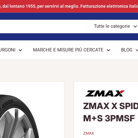
, dal lontano 1955, per servirvi al meglio. Fatturazione elettronica itali
Tutte le categorie
URGONI
MARCHE E MISURE PIÙ CERCATE
BLOG
ZMAX X SPID
M+S 3PMSF
ZMAX