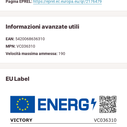
Pagina EPREL:
https://eprel.ec.europa.eu/qr/2176479
Informazioni avanzate utili
EAN:
5420068636310
MPN:
VC036310
Velocità massima ammessa:
190
EU Label