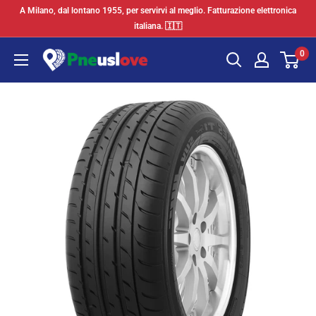
Vai
A Milano, dal lontano 1955, per servirvi al meglio. Fatturazione elettronica
al
italiana. 🇮🇹
contenuto
0
Pneuslove