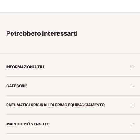
Potrebbero interessarti
INFORMAZIONI UTILI
Chi siamo
CATEGORIE
Marchi di Pneumatici
Temini e Condizioni
Pneumatici Estivi
PNEUMATICI ORIGINALI DI PRIMO EQUIPAGGIAMENTO
Privacy
Pneumatici 4 Stagioni
Spedizioni
Pneumatici Invernali
Pneumatici primo equipaggiamento AUDI
Diritto di recesso
MARCHE PIÙ VENDUTE
Pneumatici SUV e Fuoristrada
Pneumatici primo equipaggiamento BMW
Smaltimento PFU
Pneumatici Camper e Furgoni
Pneumatici primo equipaggiamento FERRARI
Goodyear