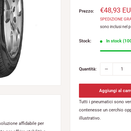
Prezzo
€48,93 E
Prezzo:
scontato
SPEDIZIONE GR
sono inclusi nel 
Stock:
In stock (100
Quantità:
Aggiungi al carr
Tutti i pneumatici sono ve
contenesse un cerchio op
illustrativo.
oluzione affidabile per