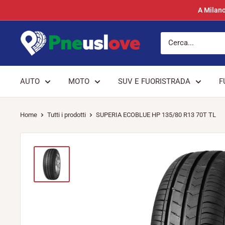
Vai
A Milano
al
contenuto
Pneuslove
AUTO
MOTO
SUV E FUORISTRADA
F
Home
Tutti i prodotti
SUPERIA ECOBLUE HP 135/80 R13 70T TL