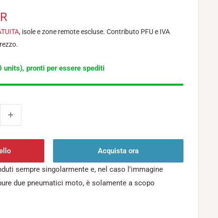
UR
ATUITA
, isole e zone remote escluse. Contributo PFU e IVA
prezzo.
 units), pronti per essere spediti
ello
Acquista ora
nduti sempre singolarmente e, nel caso l'immagine
pure due pneumatici moto, è solamente a scopo