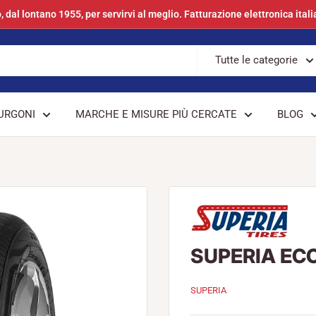
, dal lontano 1955, per servirvi al meglio. Fatturazione elettronica itali
Tutte le categorie
URGONI
MARCHE E MISURE PIÙ CERCATE
BLOG
SUPERIA ECO
SUPERIA