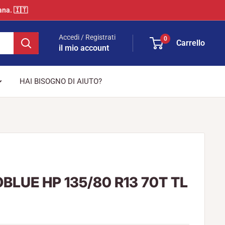
ana. 🇮🇹
Accedi / Registrati
0
Carrello
il mio account
HAI BISOGNO DI AIUTO?
BLUE HP 135/80 R13 70T TL