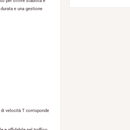
o per offrire stabilità e
, durata e una gestione
 di velocità T corrisponde
 e affidabile nel traffico