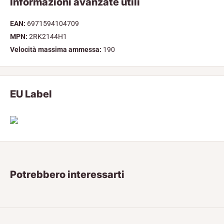
Informazioni avanzate utili
EAN:
6971594104709
MPN:
2RK2144H1
Velocità massima ammessa:
190
EU Label
Potrebbero interessarti