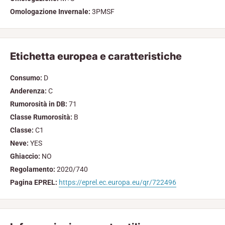
Omologazione Invernale:
3PMSF
Etichetta europea e caratteristiche
Consumo:
D
Anderenza:
C
Rumorosità in DB:
71
Classe Rumorosità:
B
Classe:
C1
Neve:
YES
Ghiaccio:
NO
Regolamento:
2020/740
Pagina EPREL:
https://eprel.ec.europa.eu/qr/722496