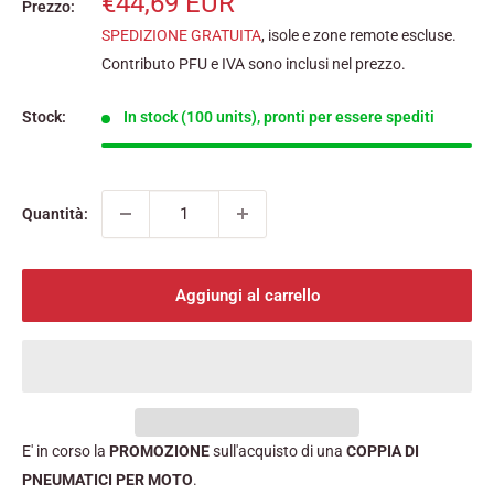
Prezzo
€44,69 EUR
Prezzo:
scontato
SPEDIZIONE GRATUITA
, isole e zone remote escluse.
Contributo PFU e IVA sono inclusi nel prezzo.
Stock:
In stock (100 units), pronti per essere spediti
Quantità:
Aggiungi al carrello
E' in corso la
PROMOZIONE
sull'acquisto di una
COPPIA DI
PNEUMATICI PER MOTO
.