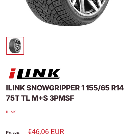
ILINK SNOWGRIPPER 1 155/65 R14
75T TL M+S 3PMSF
ILINK
Prezzo
€46,06 EUR
Prezzo: