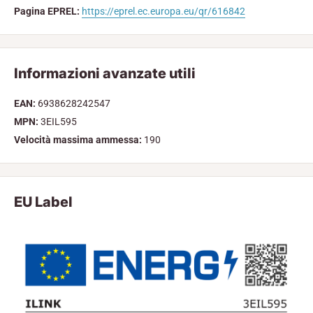
Pagina EPREL:
https://eprel.ec.europa.eu/qr/616842
Informazioni avanzate utili
EAN:
6938628242547
MPN:
3EIL595
Velocità massima ammessa:
190
EU Label