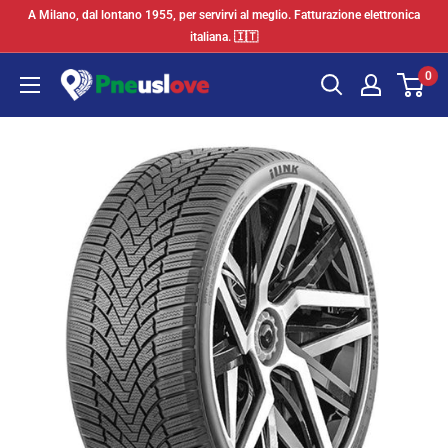
Vai
A Milano, dal lontano 1955, per servirvi al meglio. Fatturazione elettronica
al
italiana. 🇮🇹
contenuto
0
Pneuslove