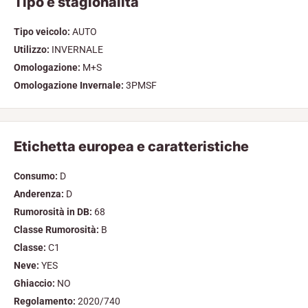
Tipo e stagionalità
Tipo veicolo:
AUTO
Utilizzo:
INVERNALE
Omologazione:
M+S
Omologazione Invernale:
3PMSF
Etichetta europea e caratteristiche
Consumo:
D
Anderenza:
D
Rumorosità in DB:
68
Classe Rumorosità:
B
Classe:
C1
Neve:
YES
Ghiaccio:
NO
Regolamento:
2020/740