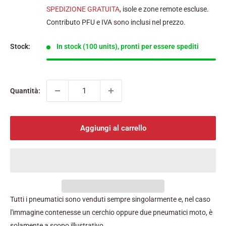
scontato
SPEDIZIONE GRATUITA
, isole e zone remote escluse.
Contributo PFU e IVA sono inclusi nel prezzo.
Stock:
In stock (100 units), pronti per essere spediti
Quantità:
Aggiungi al carrello
Tutti i pneumatici sono venduti sempre singolarmente e, nel caso
l'immagine contenesse un cerchio oppure due pneumatici moto, è
solamente a scopo illustrativo.