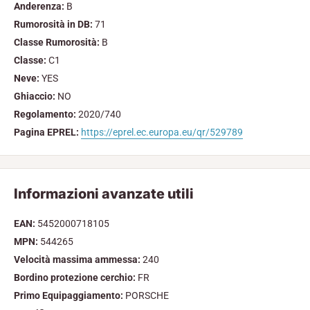
Anderenza:
B
Rumorosità in DB:
71
Classe Rumorosità:
B
Classe:
C1
Neve:
YES
Ghiaccio:
NO
Regolamento:
2020/740
Pagina EPREL:
https://eprel.ec.europa.eu/qr/529789
Informazioni avanzate utili
EAN:
5452000718105
MPN:
544265
Velocità massima ammessa:
240
Bordino protezione cerchio:
FR
Primo Equipaggiamento:
PORSCHE