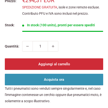
Prezzo
€294,31 EUR
Prezzo:
scontato
SPEDIZIONE GRATUITA
, isole e zone remote escluse.
Contributo PFU e IVA sono inclusi nel prezzo.
Stock:
In stock (100 units), pronti per essere spediti
Quantità:
Aggiungi al carrello
Acquista ora
Tutti i pneumatici sono venduti sempre singolarmente e, nel caso
l'immagine contenesse un cerchio oppure due pneumatici moto, è
solamente a scopo illustrativo.