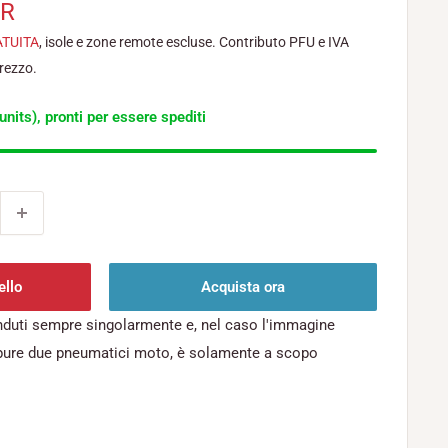
UR
ATUITA
, isole e zone remote escluse. Contributo PFU e IVA
prezzo.
units), pronti per essere spediti
ello
Acquista ora
nduti sempre singolarmente e, nel caso l'immagine
pure due pneumatici moto, è solamente a scopo