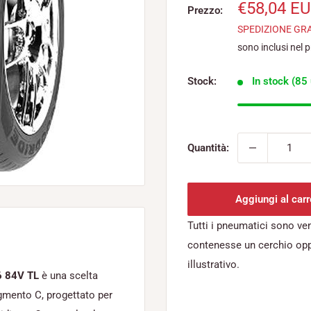
Prezzo
€58,04 E
Prezzo:
scontato
SPEDIZIONE GR
sono inclusi nel 
Stock:
In stock (85 
Quantità:
Aggiungi al carr
Tutti i pneumatici sono ve
contenesse un cerchio op
illustrativo.
6
84V
TL
è una scelta
egmento C, progettato per