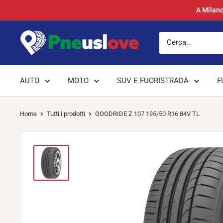
Vai
A Milano
al
contenuto
Pneuslove
AUTO
MOTO
SUV E FUORISTRADA
F
Home
Tutti i prodotti
GOODRIDE Z 107 195/50 R16 84V TL