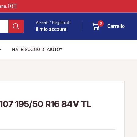
ana. 🇮🇹
Accedi / Registrati
0
Carrello
il mio account
HAI BISOGNO DI AIUTO?
107 195/50 R16 84V TL