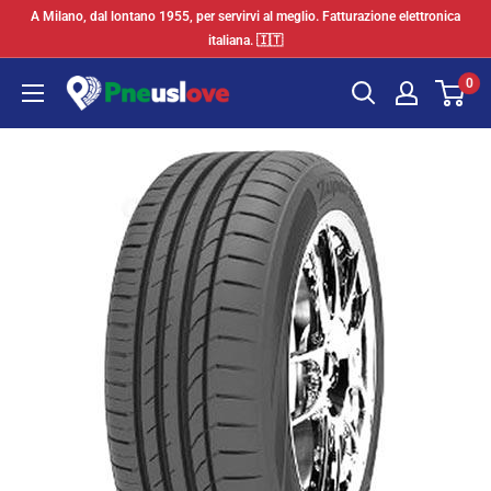
Vai
A Milano, dal lontano 1955, per servirvi al meglio. Fatturazione elettronica
al
italiana. 🇮🇹
contenuto
0
Pneuslove