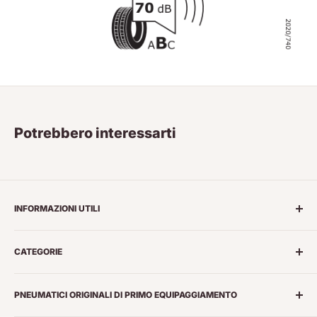
Potrebbero interessarti
INFORMAZIONI UTILI
Chi siamo
CATEGORIE
Marchi di Pneumatici
Temini e Condizioni
Pneumatici Estivi
PNEUMATICI ORIGINALI DI PRIMO EQUIPAGGIAMENTO
Privacy
Pneumatici 4 Stagioni
Spedizioni