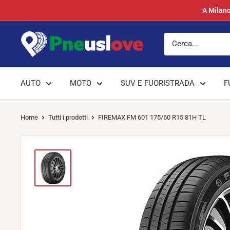
Vai
A Milano
al
contenuto
Pneuslove
AUTO
MOTO
SUV E FUORISTRADA
F
Home
Tutti i prodotti
FIREMAX FM 601 175/60 R15 81H TL