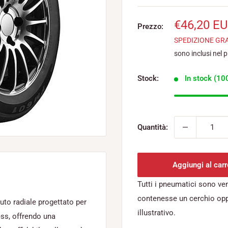
Prezzo
€46,20 E
Prezzo:
scontato
SPEDIZIONE GR
sono inclusi nel 
Stock:
In stock (100
Quantità:
Aggiungi al carr
Tutti i pneumatici sono ve
contenesse un cerchio op
to radiale progettato per
illustrativo.
less, offrendo una