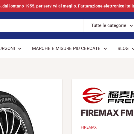
, dal lontano 1955, per servirvi al meglio. Fatturazione elettronica itali
Tutte le categorie
URGONI
MARCHE E MISURE PIÙ CERCATE
BLOG
FIREMAX FM 
FIREMAX