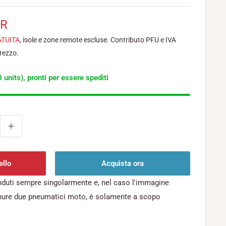
UR
ATUITA
, isole e zone remote escluse. Contributo PFU e IVA
prezzo.
 units), pronti per essere spediti
ello
Acquista ora
nduti sempre singolarmente e, nel caso l'immagine
pure due pneumatici moto, è solamente a scopo