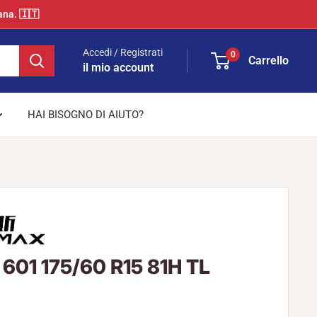
ana. 🇮🇹
Accedi / Registrati
0
Carrello
il mio account
HAI BISOGNO DI AIUTO?
601 175/60 R15 81H TL