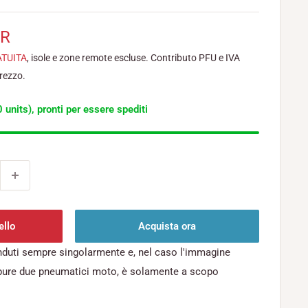
UR
ATUITA
, isole e zone remote escluse. Contributo PFU e IVA
prezzo.
 units), pronti per essere spediti
ello
Acquista ora
nduti sempre singolarmente e, nel caso l'immagine
pure due pneumatici moto, è solamente a scopo