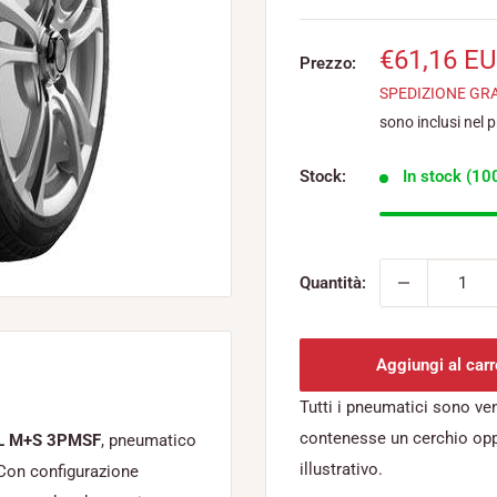
Prezzo
€61,16 E
Prezzo:
scontato
SPEDIZIONE GR
sono inclusi nel 
Stock:
In stock (100
Quantità:
Aggiungi al carr
Tutti i pneumatici sono ve
contenesse un cerchio op
L M+S 3PMSF
, pneumatico
illustrativo.
 Con configurazione