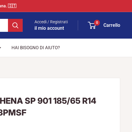
ana. 🇮🇹
Accedi / Registrati
0
Carrello
il mio account
HAI BISOGNO DI AIUTO?
ENA SP 901 185/65 R14
 3PMSF