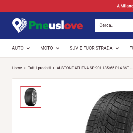
Vai
A Milano
al
contenuto
Pneuslove
AUTO
MOTO
SUV E FUORISTRADA
F
Home
Tutti i prodotti
AUSTONE ATHENA SP 901 185/65 R14 86T ...