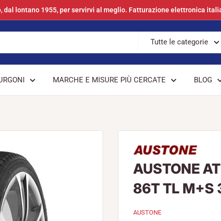
, dal lontano 1955, per servirvi al meglio. Fatturazione elettronica itali
Tutte le categorie
URGONI
MARCHE E MISURE PIÙ CERCATE
BLOG
AUSTONE ATH
86T TL M+S
AUSTONE