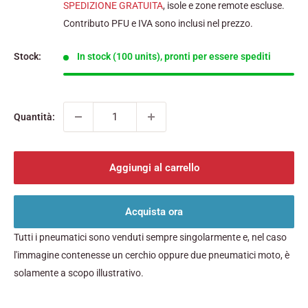
scontato
SPEDIZIONE GRATUITA
, isole e zone remote escluse.
Contributo PFU e IVA sono inclusi nel prezzo.
Stock:
In stock (100 units), pronti per essere spediti
Quantità:
Aggiungi al carrello
Acquista ora
Tutti i pneumatici sono venduti sempre singolarmente e, nel caso
l'immagine contenesse un cerchio oppure due pneumatici moto, è
solamente a scopo illustrativo.