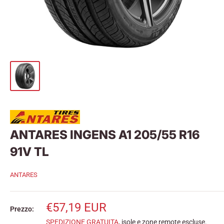
ANTARES INGENS A1 205/55 R16
91V TL
ANTARES
Prezzo
€57,19 EUR
Prezzo:
scontato
SPEDIZIONE GRATUITA
, isole e zone remote escluse.