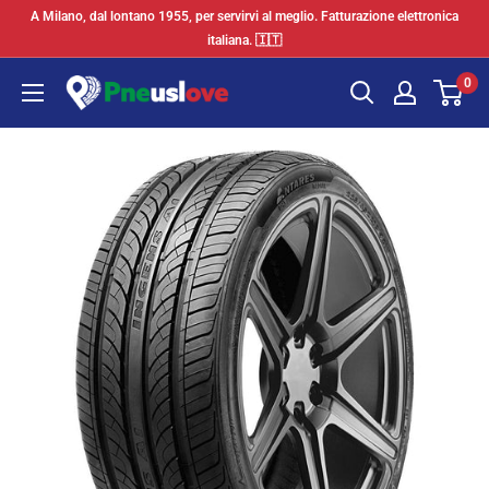
Vai
A Milano, dal lontano 1955, per servirvi al meglio. Fatturazione elettronica
al
italiana. 🇮🇹
contenuto
0
Pneuslove