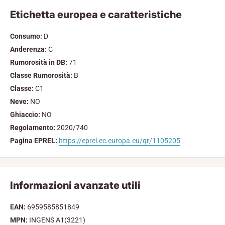
Etichetta europea e caratteristiche
Consumo:
D
Anderenza:
C
Rumorosità in DB:
71
Classe Rumorosità:
B
Classe:
C1
Neve:
NO
Ghiaccio:
NO
Regolamento:
2020/740
Pagina EPREL:
https://eprel.ec.europa.eu/qr/1105205
Informazioni avanzate utili
EAN:
6959585851849
MPN:
INGENS A1(3221)